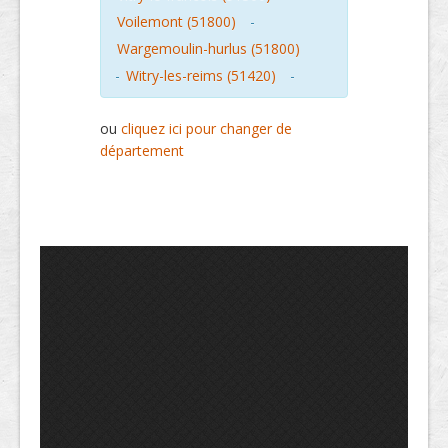
Voilemont (51800)
-
Wargemoulin-hurlus (51800)
-
Witry-les-reims (51420)
-
ou
cliquez ici pour changer de
département