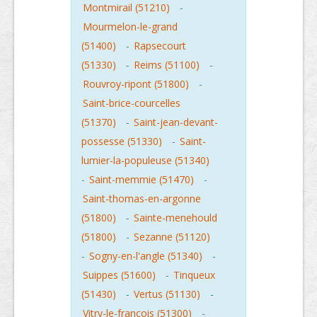
Montmirail (51210)
-
Mourmelon-le-grand
(51400)
-
Rapsecourt
(51330)
-
Reims (51100)
-
Rouvroy-ripont (51800)
-
Saint-brice-courcelles
(51370)
-
Saint-jean-devant-
possesse (51330)
-
Saint-
lumier-la-populeuse (51340)
-
Saint-memmie (51470)
-
Saint-thomas-en-argonne
(51800)
-
Sainte-menehould
(51800)
-
Sezanne (51120)
-
Sogny-en-l'angle (51340)
-
Suippes (51600)
-
Tinqueux
(51430)
-
Vertus (51130)
-
Vitry-le-francois (51300)
-