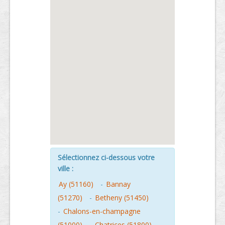
Sélectionnez ci-dessous votre
ville :
Ay (51160)
-
Bannay
(51270)
-
Betheny (51450)
-
Chalons-en-champagne
(51000)
-
Chatrices (51800)