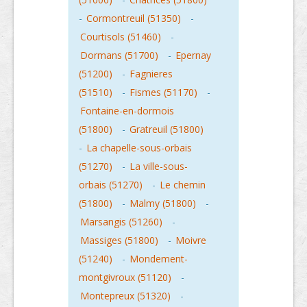
-
Cormontreuil (51350)
-
Courtisols (51460)
-
Dormans (51700)
-
Epernay
(51200)
-
Fagnieres
(51510)
-
Fismes (51170)
-
Fontaine-en-dormois
(51800)
-
Gratreuil (51800)
-
La chapelle-sous-orbais
(51270)
-
La ville-sous-
orbais (51270)
-
Le chemin
(51800)
-
Malmy (51800)
-
Marsangis (51260)
-
Massiges (51800)
-
Moivre
(51240)
-
Mondement-
montgivroux (51120)
-
Montepreux (51320)
-