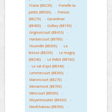
Fraize (88230)
-
Frenelle-la-
petite (88500)
-
Frenois
(88270)
-
Gerardmer
(88400)
-
Golbey (88190)
-
Grignoncourt (88410)
-
Hardancourt (88700)
-
Houeville (88300)
-
La
bresse (88250)
-
Le magny
(88240)
-
Le thillot (88160)
-
Le val-d'ajol (88340)
-
Lemmecourt (88300)
-
Maroncourt (88270)
-
Menarmont (88700)
-
Mirecourt (88500)
-
Moyenmoutier (88420)
-
Neufchateau (88300)
-