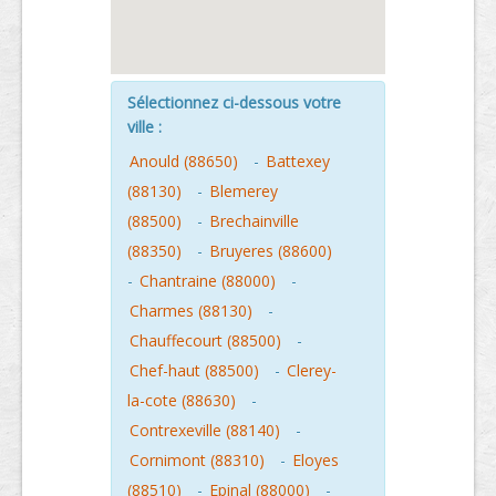
Sélectionnez ci-dessous votre
ville :
Anould (88650)
-
Battexey
(88130)
-
Blemerey
(88500)
-
Brechainville
(88350)
-
Bruyeres (88600)
-
Chantraine (88000)
-
Charmes (88130)
-
Chauffecourt (88500)
-
Chef-haut (88500)
-
Clerey-
la-cote (88630)
-
Contrexeville (88140)
-
Cornimont (88310)
-
Eloyes
(88510)
-
Epinal (88000)
-