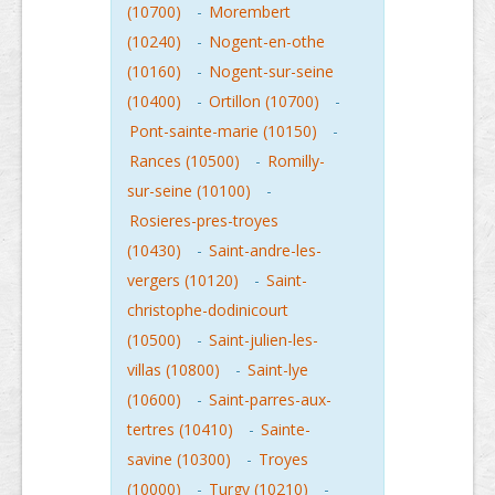
(10700)
-
Morembert
(10240)
-
Nogent-en-othe
(10160)
-
Nogent-sur-seine
(10400)
-
Ortillon (10700)
-
Pont-sainte-marie (10150)
-
Rances (10500)
-
Romilly-
sur-seine (10100)
-
Rosieres-pres-troyes
(10430)
-
Saint-andre-les-
vergers (10120)
-
Saint-
christophe-dodinicourt
(10500)
-
Saint-julien-les-
villas (10800)
-
Saint-lye
(10600)
-
Saint-parres-aux-
tertres (10410)
-
Sainte-
savine (10300)
-
Troyes
(10000)
-
Turgy (10210)
-