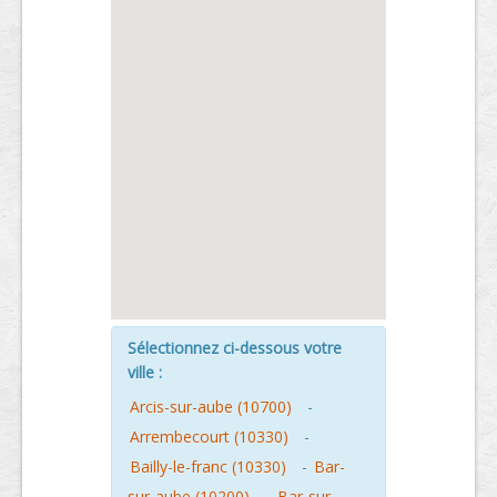
Sélectionnez ci-dessous votre
ville :
Arcis-sur-aube (10700)
-
Arrembecourt (10330)
-
Bailly-le-franc (10330)
-
Bar-
sur-aube (10200)
-
Bar-sur-