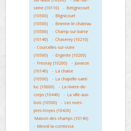
seine (10110)
-
Betignicourt
(10500)
-
Blignicourt
(10500)
-
Brienne-le-chateau
(10500)
-
Champ-sur-barse
(10140)
-
Chaserey (10210)
-
Courcelles-sur-voire
(10500)
-
Engente (10200)
-
Fresnay (10200)
-
Juvanze
(10140)
-
La chaise
(10500)
-
La chapelle-saint-
luc (10600)
-
La riviere-de-
corps (10440)
-
La ville-aux-
bois (10500)
-
Les noes-
pres-troyes (10420)
-
Maison-des-champs (10140)
-
Mesnil-la-comtesse