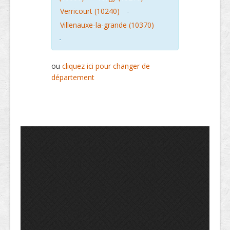
Verricourt (10240)
-
Villenauxe-la-grande (10370)
-
ou
cliquez ici pour changer de
département