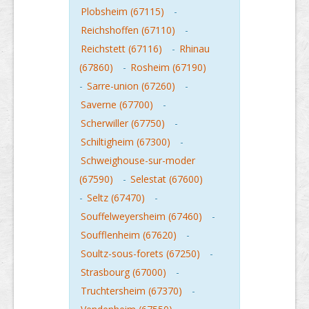
Plobsheim (67115)
-
Reichshoffen (67110)
-
Reichstett (67116)
-
Rhinau
(67860)
-
Rosheim (67190)
-
Sarre-union (67260)
-
Saverne (67700)
-
Scherwiller (67750)
-
Schiltigheim (67300)
-
Schweighouse-sur-moder
(67590)
-
Selestat (67600)
-
Seltz (67470)
-
Souffelweyersheim (67460)
-
Soufflenheim (67620)
-
Soultz-sous-forets (67250)
-
Strasbourg (67000)
-
Truchtersheim (67370)
-