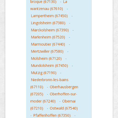
broque (67130)
-
La
wantzenau (67610)
-
Lampertheim (67450)
-
Lingolsheim (67380)
-
Marckolsheim (67390)
-
Marlenheim (67520)
-
Marmoutier (67440)
-
Mertzwiller (67580)
-
Molsheim (67120)
-
Mundolsheim (67450)
-
Mutzig (67190)
-
Niederbronn-les-bains
(67110)
-
Oberhausbergen
(67205)
-
Oberhoffen-sur-
moder (67240)
-
Obernai
(67210)
-
Ostwald (67540)
-
Pfaffenhoffen (67350)
-