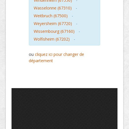
Vendenheim (67550)
-
Wasselonne (67310)
-
Weitbruch (67500)
-
Weyersheim (67720)
-
Wissembourg (67160)
-
Wolfisheim (67202)
-
ou
cliquez ici pour changer de
département