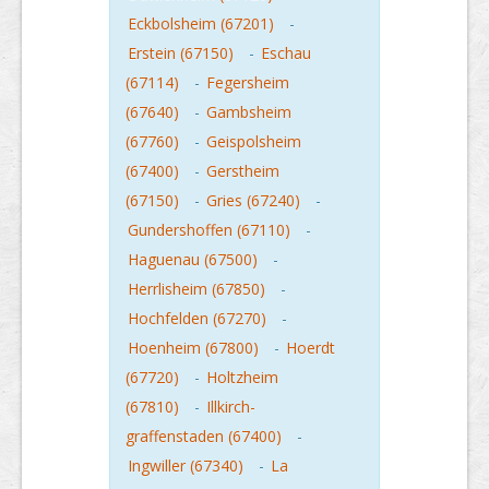
Eckbolsheim (67201)
-
Erstein (67150)
-
Eschau
(67114)
-
Fegersheim
(67640)
-
Gambsheim
(67760)
-
Geispolsheim
(67400)
-
Gerstheim
(67150)
-
Gries (67240)
-
Gundershoffen (67110)
-
Haguenau (67500)
-
Herrlisheim (67850)
-
Hochfelden (67270)
-
Hoenheim (67800)
-
Hoerdt
(67720)
-
Holtzheim
(67810)
-
Illkirch-
graffenstaden (67400)
-
Ingwiller (67340)
-
La