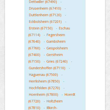
Dettwiller (67490)
-
Drusenheim (67410)
-
Duttlenheim (67120)
-
Eckbolsheim (67201)
-
Erstein (67150)
-
Eschau
(67114)
-
Fegersheim
(67640)
-
Gambsheim
(67760)
-
Geispolsheim
(67400)
-
Gerstheim
(67150)
-
Gries (67240)
-
Gundershoffen (67110)
-
Haguenau (67500)
-
Herrlisheim (67850)
-
Hochfelden (67270)
-
Hoenheim (67800)
-
Hoerdt
(67720)
-
Holtzheim
(67810)
-
Illkirch-