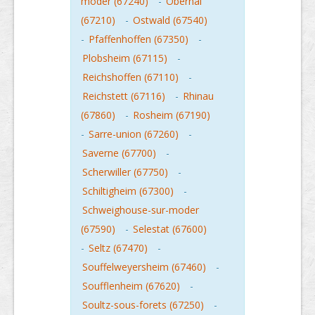
moder (67240)
-
Obernai
(67210)
-
Ostwald (67540)
-
Pfaffenhoffen (67350)
-
Plobsheim (67115)
-
Reichshoffen (67110)
-
Reichstett (67116)
-
Rhinau
(67860)
-
Rosheim (67190)
-
Sarre-union (67260)
-
Saverne (67700)
-
Scherwiller (67750)
-
Schiltigheim (67300)
-
Schweighouse-sur-moder
(67590)
-
Selestat (67600)
-
Seltz (67470)
-
Souffelweyersheim (67460)
-
Soufflenheim (67620)
-
Soultz-sous-forets (67250)
-