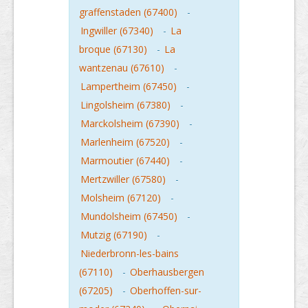
graffenstaden (67400)
-
Ingwiller (67340)
-
La
broque (67130)
-
La
wantzenau (67610)
-
Lampertheim (67450)
-
Lingolsheim (67380)
-
Marckolsheim (67390)
-
Marlenheim (67520)
-
Marmoutier (67440)
-
Mertzwiller (67580)
-
Molsheim (67120)
-
Mundolsheim (67450)
-
Mutzig (67190)
-
Niederbronn-les-bains
(67110)
-
Oberhausbergen
(67205)
-
Oberhoffen-sur-