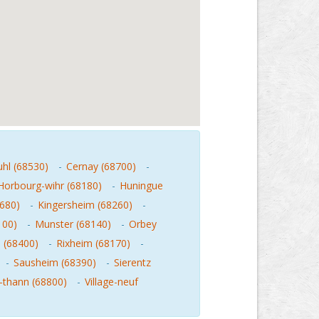
hl (68530)
-
Cernay (68700)
-
Horbourg-wihr (68180)
-
Huningue
680)
-
Kingersheim (68260)
-
100)
-
Munster (68140)
-
Orbey
 (68400)
-
Rixheim (68170)
-
-
Sausheim (68390)
-
Sierentz
-thann (68800)
-
Village-neuf