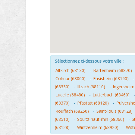
Sélectionnez ci-dessous votre ville :
Altkirch (68130)
-
Bartenheim (68870)
Colmar (68000)
-
Ensisheim (68190)
(68330)
-
Illzach (68110)
-
Ingersheim
Lucelle (68480)
-
Lutterbach (68460)
(68370)
-
Pfastatt (68120)
-
Pulversh
Rouffach (68250)
-
Saint-louis (68128)
(68510)
-
Soultz-haut-rhin (68360)
-
S
(68128)
-
Wintzenheim (68920)
-
Witt