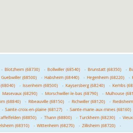
-
Blotzheim (68730)
-
Bollwiller (68540)
-
Brunstatt (68350)
-
Bu
-
Guebwiller (68500)
-
Habsheim (68440)
-
Hegenheim (68220)
-
 (68040)
-
Issenheim (68500)
-
Kaysersberg (68240)
-
Kembs (68
-
Masevaux (68290)
-
Morschwiller-le-bas (68790)
-
Mulhouse (68
eim (68840)
-
Ribeauville (68150)
-
Richwiller (68120)
-
Riedisheim
-
Sainte-croix-en-plaine (68127)
-
Sainte-marie-aux-mines (68160)
taffelfelden (68850)
-
Thann (68800)
-
Turckheim (68230)
-
Vieux
elsheim (68310)
-
Wittenheim (68270)
-
Zillisheim (68720)
-