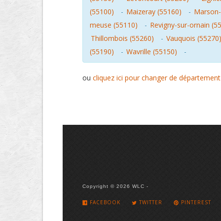
(55100)
-
Maizeray (55160)
-
Marson-
meuse (55110)
-
Revigny-sur-ornain (5
Thillombois (55260)
-
Vauquois (55270
(55190)
-
Wavrille (55150)
-
ou
cliquez ici pour changer de département
Copyright © 2026 WLC -
FACEBOOK
TWITTER
PINTEREST