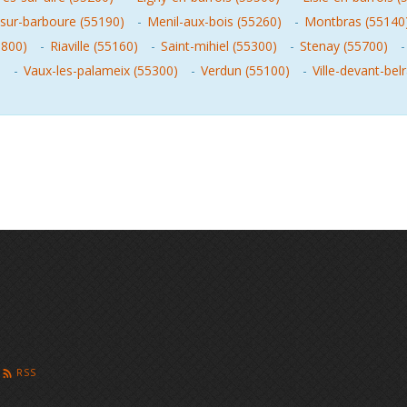
sur-barboure (55190)
-
Menil-aux-bois (55260)
-
Montbras (55140
5800)
-
Riaville (55160)
-
Saint-mihiel (55300)
-
Stenay (55700)
)
-
Vaux-les-palameix (55300)
-
Verdun (55100)
-
Ville-devant-bel
RSS