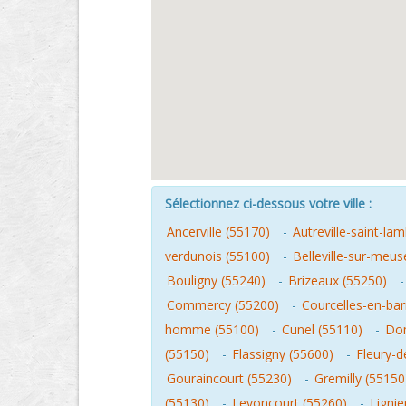
Sélectionnez ci-dessous votre ville :
Ancerville (55170)
-
Autreville-saint-la
verdunois (55100)
-
Belleville-sur-meus
Bouligny (55240)
-
Brizeaux (55250)
Commercy (55200)
-
Courcelles-en-bar
homme (55100)
-
Cunel (55110)
-
Dom
(55150)
-
Flassigny (55600)
-
Fleury-
Gouraincourt (55230)
-
Gremilly (55150
(55130)
-
Levoncourt (55260)
-
Lignie