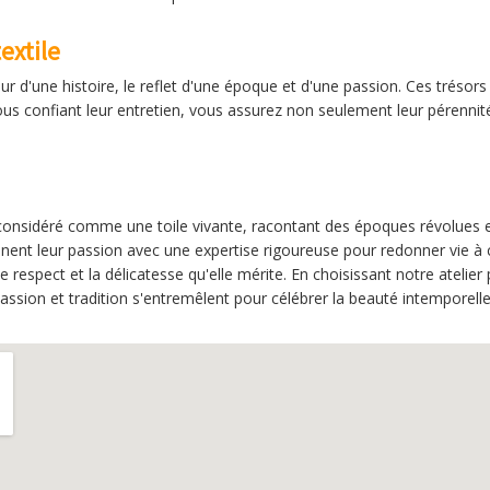
extile
 d'une histoire, le reflet d'une époque et d'une passion. Ces trésors 
nous confiant leur entretien, vous assurez non seulement leur pérennit
 considéré comme une toile vivante, racontant des époques révolues et
binent leur passion avec une expertise rigoureuse pour redonner vie à 
 respect et la délicatesse qu'elle mérite. En choisissant notre atelier
ssion et tradition s'entremêlent pour célébrer la beauté intemporelle d