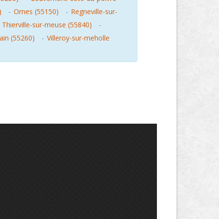
)
-
Ornes (55150)
-
Regneville-sur-
-
Thierville-sur-meuse (55840)
-
rain (55260)
-
Villeroy-sur-meholle