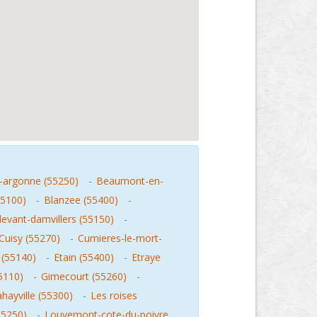
-argonne (55250)
-
Beaumont-en-
55100)
-
Blanzee (55400)
-
vant-damvillers (55150)
-
Cuisy (55270)
-
Cumieres-le-mort-
 (55140)
-
Etain (55400)
-
Etraye
5110)
-
Gimecourt (55260)
-
hayville (55300)
-
Les roises
55250)
-
Louvemont-cote-du-poivre