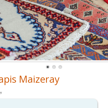
apis Maizeray
ay