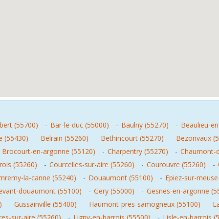
mbert (55700)
-
Bar-le-duc (55000)
-
Baulny (55270)
-
Beaulieu-en
e (55430)
-
Belrain (55260)
-
Bethincourt (55270)
-
Bezonvaux (
-
Brocourt-en-argonne (55120)
-
Charpentry (55270)
-
Chaumont-de
rois (55260)
-
Courcelles-sur-aire (55260)
-
Courouvre (55260)
-
remy-la-canne (55240)
-
Douaumont (55100)
-
Epiez-sur-meuse
devant-douaumont (55100)
-
Gery (55000)
-
Gesnes-en-argonne (5
)
-
Gussainville (55400)
-
Haumont-pres-samogneux (55100)
-
La
res-sur-aire (55260)
-
Ligny-en-barrois (55500)
-
Lisle-en-barrois (