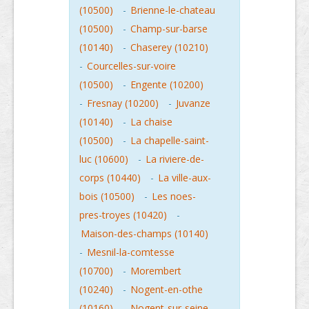
(10500)
-
Brienne-le-chateau
(10500)
-
Champ-sur-barse
(10140)
-
Chaserey (10210)
-
Courcelles-sur-voire
(10500)
-
Engente (10200)
-
Fresnay (10200)
-
Juvanze
(10140)
-
La chaise
(10500)
-
La chapelle-saint-
luc (10600)
-
La riviere-de-
corps (10440)
-
La ville-aux-
bois (10500)
-
Les noes-
pres-troyes (10420)
-
Maison-des-champs (10140)
-
Mesnil-la-comtesse
(10700)
-
Morembert
(10240)
-
Nogent-en-othe
(10160)
-
Nogent-sur-seine