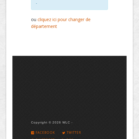
-
ou
cliquez ici pour changer de
département
Copyright © 2026 WLC -
FACEBOOK
TWITTER