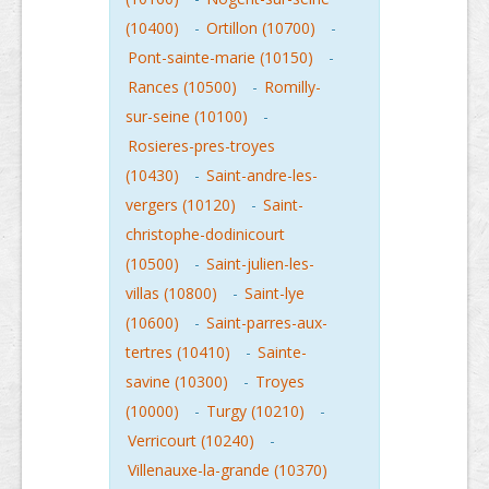
(10400)
-
Ortillon (10700)
-
Pont-sainte-marie (10150)
-
Rances (10500)
-
Romilly-
sur-seine (10100)
-
Rosieres-pres-troyes
(10430)
-
Saint-andre-les-
vergers (10120)
-
Saint-
christophe-dodinicourt
(10500)
-
Saint-julien-les-
villas (10800)
-
Saint-lye
(10600)
-
Saint-parres-aux-
tertres (10410)
-
Sainte-
savine (10300)
-
Troyes
(10000)
-
Turgy (10210)
-
Verricourt (10240)
-
Villenauxe-la-grande (10370)