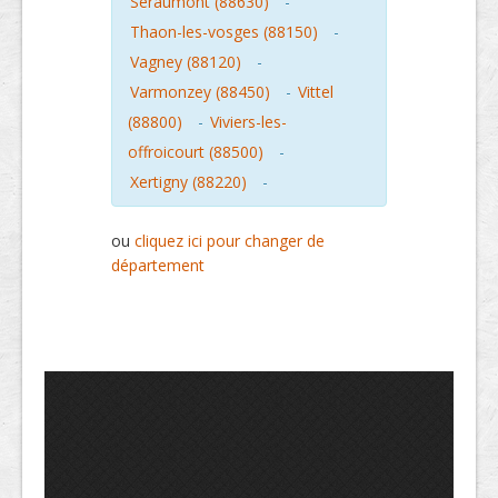
Seraumont (88630)
-
Thaon-les-vosges (88150)
-
Vagney (88120)
-
Varmonzey (88450)
-
Vittel
(88800)
-
Viviers-les-
offroicourt (88500)
-
Xertigny (88220)
-
ou
cliquez ici pour changer de
département