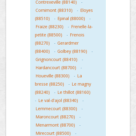
Contrexeville (88140)
-
Cornimont (88310)
-
Eloyes
(88510)
-
Epinal (88000)
-
Fraize (88230)
-
Frenelle-la-
petite (88500)
-
Frenois
(88270)
-
Gerardmer
(88400)
-
Golbey (88190)
-
Grignoncourt (88410)
-
Hardancourt (88700)
-
Houeville (88300)
-
La
bresse (88250)
-
Le magny
(88240)
-
Le thillot (88160)
-
Le val-d'ajol (88340)
-
Lemmecourt (88300)
-
Maroncourt (88270)
-
Menarmont (88700)
-
Mirecourt (88500)
-