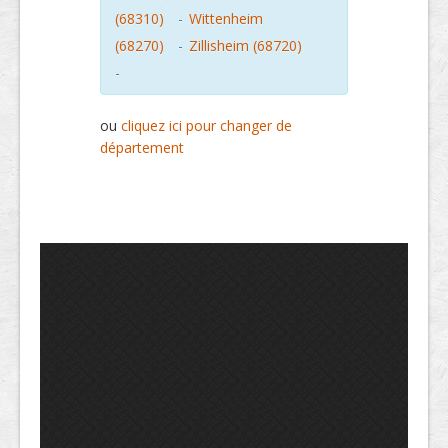
(68310)
-
Wittenheim
(68270)
-
Zillisheim (68720)
-
ou
cliquez ici pour changer de
département