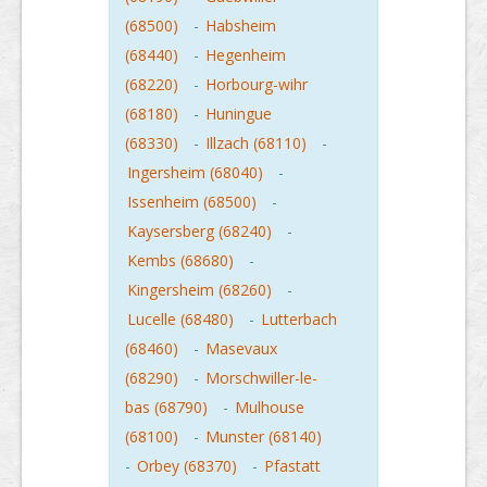
(68500)
-
Habsheim
(68440)
-
Hegenheim
(68220)
-
Horbourg-wihr
(68180)
-
Huningue
(68330)
-
Illzach (68110)
-
Ingersheim (68040)
-
Issenheim (68500)
-
Kaysersberg (68240)
-
Kembs (68680)
-
Kingersheim (68260)
-
Lucelle (68480)
-
Lutterbach
(68460)
-
Masevaux
(68290)
-
Morschwiller-le-
bas (68790)
-
Mulhouse
(68100)
-
Munster (68140)
-
Orbey (68370)
-
Pfastatt