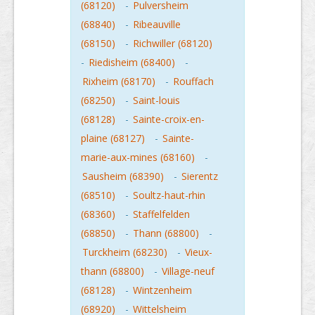
(68120)
-
Pulversheim
(68840)
-
Ribeauville
(68150)
-
Richwiller (68120)
-
Riedisheim (68400)
-
Rixheim (68170)
-
Rouffach
(68250)
-
Saint-louis
(68128)
-
Sainte-croix-en-
plaine (68127)
-
Sainte-
marie-aux-mines (68160)
-
Sausheim (68390)
-
Sierentz
(68510)
-
Soultz-haut-rhin
(68360)
-
Staffelfelden
(68850)
-
Thann (68800)
-
Turckheim (68230)
-
Vieux-
thann (68800)
-
Village-neuf
(68128)
-
Wintzenheim
(68920)
-
Wittelsheim