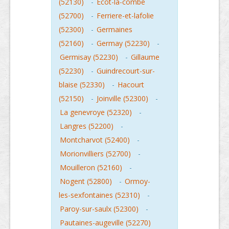
(52130)
-
Ecot-la-combe
(52700)
-
Ferriere-et-lafolie
(52300)
-
Germaines
(52160)
-
Germay (52230)
-
Germisay (52230)
-
Gillaume
(52230)
-
Guindrecourt-sur-
blaise (52330)
-
Hacourt
(52150)
-
Joinville (52300)
-
La genevroye (52320)
-
Langres (52200)
-
Montcharvot (52400)
-
Morionvilliers (52700)
-
Mouilleron (52160)
-
Nogent (52800)
-
Ormoy-
les-sexfontaines (52310)
-
Paroy-sur-saulx (52300)
-
Pautaines-augeville (52270)