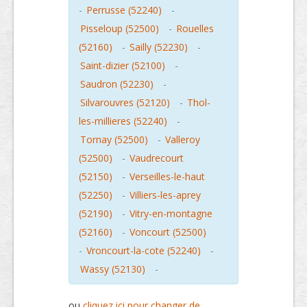
-
Perrusse (52240)
-
Pisseloup (52500)
-
Rouelles
(52160)
-
Sailly (52230)
-
Saint-dizier (52100)
-
Saudron (52230)
-
Silvarouvres (52120)
-
Thol-
les-millieres (52240)
-
Tornay (52500)
-
Valleroy
(52500)
-
Vaudrecourt
(52150)
-
Verseilles-le-haut
(52250)
-
Villiers-les-aprey
(52190)
-
Vitry-en-montagne
(52160)
-
Voncourt (52500)
-
Vroncourt-la-cote (52240)
-
Wassy (52130)
-
ou
cliquez ici pour changer de