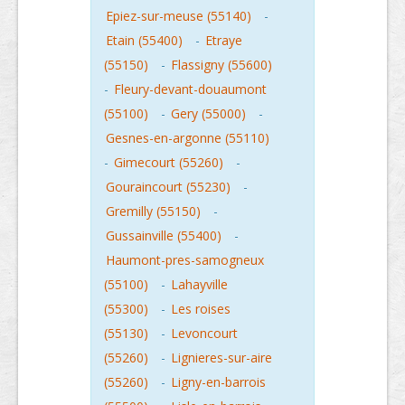
Epiez-sur-meuse (55140)
-
Etain (55400)
-
Etraye
(55150)
-
Flassigny (55600)
-
Fleury-devant-douaumont
(55100)
-
Gery (55000)
-
Gesnes-en-argonne (55110)
-
Gimecourt (55260)
-
Gouraincourt (55230)
-
Gremilly (55150)
-
Gussainville (55400)
-
Haumont-pres-samogneux
(55100)
-
Lahayville
(55300)
-
Les roises
(55130)
-
Levoncourt
(55260)
-
Lignieres-sur-aire
(55260)
-
Ligny-en-barrois