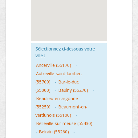
Sélectionnez ci-dessous votre
ville :
Ancerville (55170)
-
Autreville-saint-lambert
(55700)
-
Bar-le-duc
(55000)
-
Baulny (55270)
-
Beaulieu-en-argonne
(55250)
-
Beaumont-en-
verdunois (55100)
-
Belleville-sur-meuse (55430)
-
Belrain (55260)
-