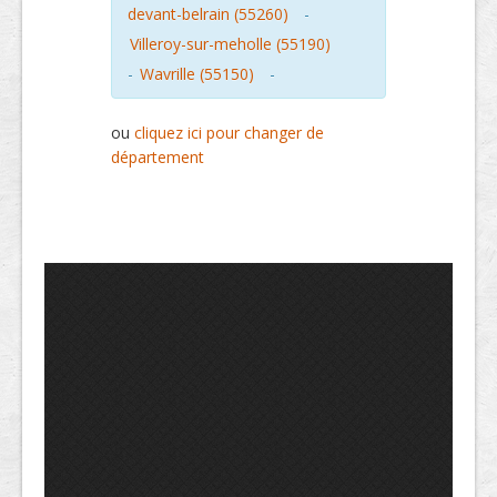
devant-belrain (55260)
-
Villeroy-sur-meholle (55190)
-
Wavrille (55150)
-
ou
cliquez ici pour changer de
département