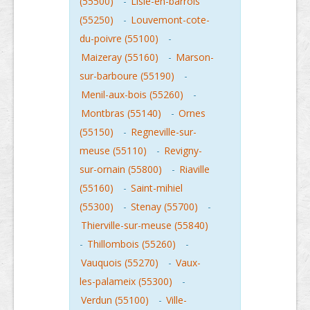
(55500)
-
Lisle-en-barrois
(55250)
-
Louvemont-cote-
du-poivre (55100)
-
Maizeray (55160)
-
Marson-
sur-barboure (55190)
-
Menil-aux-bois (55260)
-
Montbras (55140)
-
Ornes
(55150)
-
Regneville-sur-
meuse (55110)
-
Revigny-
sur-ornain (55800)
-
Riaville
(55160)
-
Saint-mihiel
(55300)
-
Stenay (55700)
-
Thierville-sur-meuse (55840)
-
Thillombois (55260)
-
Vauquois (55270)
-
Vaux-
les-palameix (55300)
-
Verdun (55100)
-
Ville-