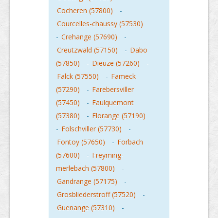
Cocheren (57800)
-
Courcelles-chaussy (57530)
-
Crehange (57690)
-
Creutzwald (57150)
-
Dabo
(57850)
-
Dieuze (57260)
-
Falck (57550)
-
Fameck
(57290)
-
Farebersviller
(57450)
-
Faulquemont
(57380)
-
Florange (57190)
-
Folschviller (57730)
-
Fontoy (57650)
-
Forbach
(57600)
-
Freyming-
merlebach (57800)
-
Gandrange (57175)
-
Grosbliederstroff (57520)
-
Guenange (57310)
-