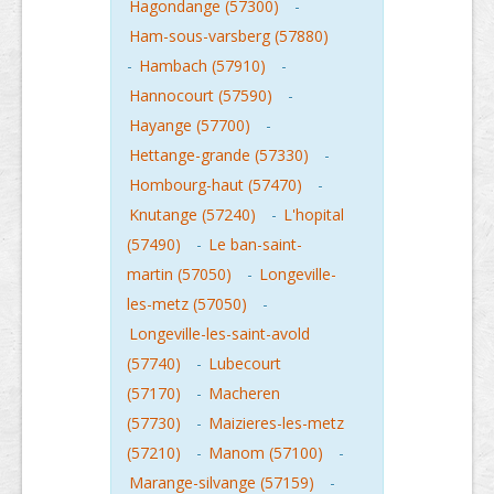
Hagondange (57300)
-
Ham-sous-varsberg (57880)
-
Hambach (57910)
-
Hannocourt (57590)
-
Hayange (57700)
-
Hettange-grande (57330)
-
Hombourg-haut (57470)
-
Knutange (57240)
-
L'hopital
(57490)
-
Le ban-saint-
martin (57050)
-
Longeville-
les-metz (57050)
-
Longeville-les-saint-avold
(57740)
-
Lubecourt
(57170)
-
Macheren
(57730)
-
Maizieres-les-metz
(57210)
-
Manom (57100)
-
Marange-silvange (57159)
-