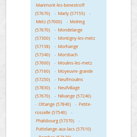
Marimont-les-benestroff
(57670)
-
Marly (57155)
-
Metz (57000)
-
Molring
(57670)
-
Mondelange
(57300)
-
Montigny-les-metz
(57158)
-
Morhange
(57340)
-
Morsbach
(57600)
-
Moulins-les-metz
(57160)
-
Moyeuvre-grande
(57250)
-
Neufmoulins
(57830)
-
Neufvillage
(57670)
-
Nilvange (57240)
-
Ottange (57840)
-
Petite-
rosselle (57540)
-
Phalsbourg (57370)
-
Puttelange-aux-lacs (57510)