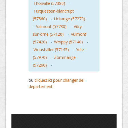
Thonville (57380)
-
Turquestein-blancrupt
(57560)
-
Uckange (57270)
-
Valmont (57730)
-
Vitry-
sur-orne (57120)
-
Vulmont
(57420)
-
Woippy (57140)
-
Woustviller (57145)
-
Yutz
(57970)
-
Zommange
(57260)
-
ou
cliquez ici pour changer de
département