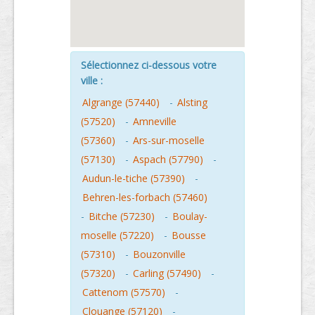
Sélectionnez ci-dessous votre
ville :
Algrange (57440)
-
Alsting
(57520)
-
Amneville
(57360)
-
Ars-sur-moselle
(57130)
-
Aspach (57790)
-
Audun-le-tiche (57390)
-
Behren-les-forbach (57460)
-
Bitche (57230)
-
Boulay-
moselle (57220)
-
Bousse
(57310)
-
Bouzonville
(57320)
-
Carling (57490)
-
Cattenom (57570)
-
Clouange (57120)
-