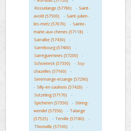
-
Rombas (57120)
-
Rosselange (57780)
-
Saint-
avold (57500)
-
Saint-julien-
les-metz (57070)
-
Sainte-
marie-aux-chenes (57118)
-
Sarralbe (57430)
-
Sarrebourg (57400)
-
Sarreguemines (57200)
-
Schoeneck (57350)
-
Scy-
chazelles (57160)
-
Seremange-erzange (57290)
-
Silly-en-saulnois (57420)
-
Sotzeling (57170)
-
Spicheren (57350)
-
Stiring-
wendel (57350)
-
Talange
(57525)
-
Terville (57180)
-
Thionville (57100)
-