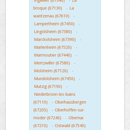
Ingwiller (67340)
-
La
broque (67130)
-
La
wantzenau (67610)
-
Lampertheim (67450)
-
Lingolsheim (67380)
-
Marckolsheim (67390)
-
Marlenheim (67520)
-
Marmoutier (67440)
-
Mertzwiller (67580)
-
Molsheim (67120)
-
Mundolsheim (67450)
-
Mutzig (67190)
-
Niederbronn-les-bains
(67110)
-
Oberhausbergen
(67205)
-
Oberhoffen-sur-
moder (67240)
-
Obernai
(67210)
-
Ostwald (67540)