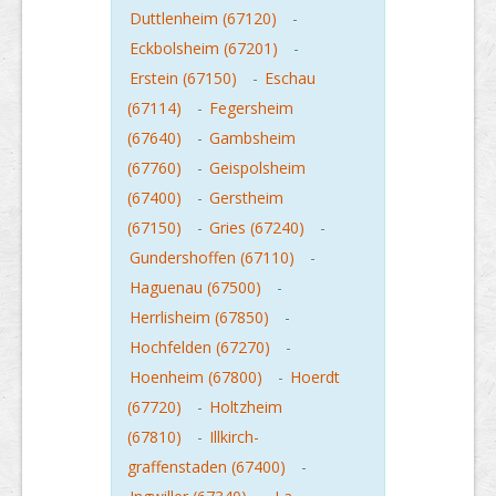
Duttlenheim (67120)
-
Eckbolsheim (67201)
-
Erstein (67150)
-
Eschau
(67114)
-
Fegersheim
(67640)
-
Gambsheim
(67760)
-
Geispolsheim
(67400)
-
Gerstheim
(67150)
-
Gries (67240)
-
Gundershoffen (67110)
-
Haguenau (67500)
-
Herrlisheim (67850)
-
Hochfelden (67270)
-
Hoenheim (67800)
-
Hoerdt
(67720)
-
Holtzheim
(67810)
-
Illkirch-
graffenstaden (67400)
-