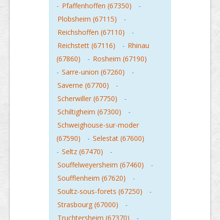
-
Pfaffenhoffen (67350)
-
Plobsheim (67115)
-
Reichshoffen (67110)
-
Reichstett (67116)
-
Rhinau
(67860)
-
Rosheim (67190)
-
Sarre-union (67260)
-
Saverne (67700)
-
Scherwiller (67750)
-
Schiltigheim (67300)
-
Schweighouse-sur-moder
(67590)
-
Selestat (67600)
-
Seltz (67470)
-
Souffelweyersheim (67460)
-
Soufflenheim (67620)
-
Soultz-sous-forets (67250)
-
Strasbourg (67000)
-
Truchtersheim (67370)
-