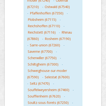
moder (67240)
-
Obernai
(67210)
-
Ostwald (67540)
-
Pfaffenhoffen (67350)
-
Plobsheim (67115)
-
Reichshoffen (67110)
-
Reichstett (67116)
-
Rhinau
(67860)
-
Rosheim (67190)
-
Sarre-union (67260)
-
Saverne (67700)
-
Scherwiller (67750)
-
Schiltigheim (67300)
-
Schweighouse-sur-moder
(67590)
-
Selestat (67600)
-
Seltz (67470)
-
Souffelweyersheim (67460)
-
Soufflenheim (67620)
-
Soultz-sous-forets (67250)
-