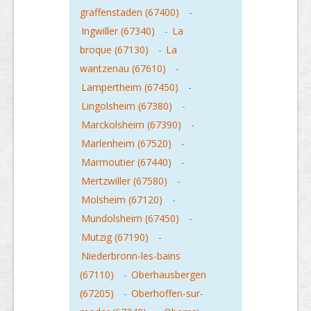
graffenstaden (67400)
-
Ingwiller (67340)
-
La
broque (67130)
-
La
wantzenau (67610)
-
Lampertheim (67450)
-
Lingolsheim (67380)
-
Marckolsheim (67390)
-
Marlenheim (67520)
-
Marmoutier (67440)
-
Mertzwiller (67580)
-
Molsheim (67120)
-
Mundolsheim (67450)
-
Mutzig (67190)
-
Niederbronn-les-bains
(67110)
-
Oberhausbergen
(67205)
-
Oberhoffen-sur-