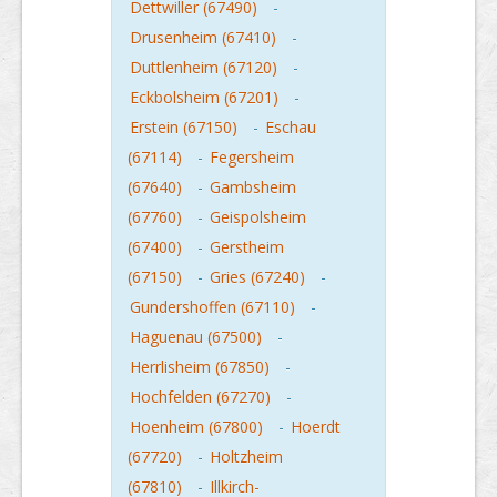
Dettwiller (67490)
-
Drusenheim (67410)
-
Duttlenheim (67120)
-
Eckbolsheim (67201)
-
Erstein (67150)
-
Eschau
(67114)
-
Fegersheim
(67640)
-
Gambsheim
(67760)
-
Geispolsheim
(67400)
-
Gerstheim
(67150)
-
Gries (67240)
-
Gundershoffen (67110)
-
Haguenau (67500)
-
Herrlisheim (67850)
-
Hochfelden (67270)
-
Hoenheim (67800)
-
Hoerdt
(67720)
-
Holtzheim
(67810)
-
Illkirch-