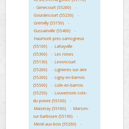
-
Gimecourt (55260)
-
Gouraincourt (55230)
-
Gremilly (55150)
-
Gussainville (55400)
-
Haumont-pres-samogneux
(55100)
-
Lahayville
(55300)
-
Les roises
(55130)
-
Levoncourt
(55260)
-
Lignieres-sur-aire
(55260)
-
Ligny-en-barrois
(55500)
-
Lisle-en-barrois
(55250)
-
Louvemont-cote-
du-poivre (55100)
-
Maizeray (55160)
-
Marson-
sur-barboure (55190)
-
Menil-aux-bois (55260)
-