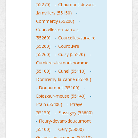
(55270)
-
Chaumont-devant-
damvillers (55150)
-
Commercy (55200)
-
Courcelles-en-barrois
(55260)
-
Courcelles-sur-aire
(55260)
-
Courouvre
(55260)
-
Cuisy (55270)
-
Cumieres-le-mort-homme
(55100)
-
Cunel (55110)
-
Domremy-la-canne (55240)
-
Douaumont (55100)
-
Epiez-sur-meuse (55140)
-
Etain (55400)
-
Etraye
(55150)
-
Flassigny (55600)
-
Fleury-devant-douaumont
(55100)
-
Gery (55000)
-
Gesnes-en-argonne (55110)