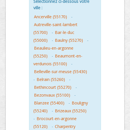
Sélectionnez ci-dessous votre
ville :
Ancerville (55170)
-
Autreville-saint-lambert
(55700)
-
Bar-le-duc
(55000)
-
Baulny (55270)
-
Beaulieu-en-argonne
(55250)
-
Beaumont-en-
verdunois (55100)
-
Belleville-sur-meuse (55430)
-
Belrain (55260)
-
Bethincourt (55270)
-
Bezonvaux (55100)
-
Blanzee (55400)
-
Bouligny
(55240)
-
Brizeaux (55250)
-
Brocourt-en-argonne
(55120)
-
Charpentry