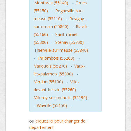
Montbras (55140)
-
Ornes
(55150)
-
Regneville-sur-
meuse (55110)
-
Revigny-
sur-ornain (55800)
-
Riaville
(55160)
-
Saint-mihiel
(55300)
-
Stenay (55700)
-
Thierville-sur-meuse (55840)
-
Thillombois (55260)
-
Vauquois (55270)
-
Vaux-
les-palameix (55300)
-
Verdun (55100)
-
Ville-
devant-belrain (55260)
-
Villeroy-sur-meholle (55190)
-
Wavrille (55150)
-
ou
cliquez ici pour changer de
département