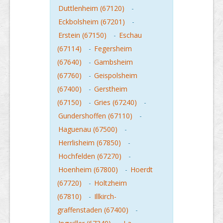
Duttlenheim (67120)
-
Eckbolsheim (67201)
-
Erstein (67150)
-
Eschau
(67114)
-
Fegersheim
(67640)
-
Gambsheim
(67760)
-
Geispolsheim
(67400)
-
Gerstheim
(67150)
-
Gries (67240)
-
Gundershoffen (67110)
-
Haguenau (67500)
-
Herrlisheim (67850)
-
Hochfelden (67270)
-
Hoenheim (67800)
-
Hoerdt
(67720)
-
Holtzheim
(67810)
-
Illkirch-
graffenstaden (67400)
-