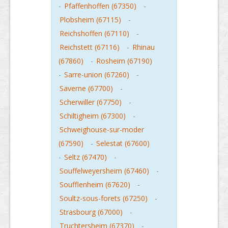
-
Pfaffenhoffen (67350)
-
Plobsheim (67115)
-
Reichshoffen (67110)
-
Reichstett (67116)
-
Rhinau
(67860)
-
Rosheim (67190)
-
Sarre-union (67260)
-
Saverne (67700)
-
Scherwiller (67750)
-
Schiltigheim (67300)
-
Schweighouse-sur-moder
(67590)
-
Selestat (67600)
-
Seltz (67470)
-
Souffelweyersheim (67460)
-
Soufflenheim (67620)
-
Soultz-sous-forets (67250)
-
Strasbourg (67000)
-
Truchtersheim (67370)
-