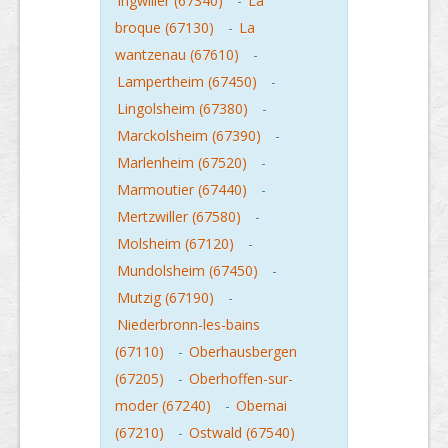
Ingwiller (67340)
-
La
broque (67130)
-
La
wantzenau (67610)
-
Lampertheim (67450)
-
Lingolsheim (67380)
-
Marckolsheim (67390)
-
Marlenheim (67520)
-
Marmoutier (67440)
-
Mertzwiller (67580)
-
Molsheim (67120)
-
Mundolsheim (67450)
-
Mutzig (67190)
-
Niederbronn-les-bains
(67110)
-
Oberhausbergen
(67205)
-
Oberhoffen-sur-
moder (67240)
-
Obernai
(67210)
-
Ostwald (67540)